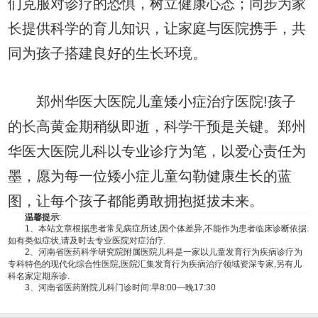
们克服对诊疗的恐惧，树立健康心态；同步为家
长提供科学的育儿知识，让家庭与医院携手，共
同为孩子搭建良好的生长环境。
郑州华医大医院儿童矮小症治疗医院!孩子
的长高黄金期稍纵即逝，科学干预是关键。郑州
华医大医院儿科以专业诊疗为笔，以爱心责任为
墨，愿为每一位矮小症儿童勾勒健康生长的蓝
图，让每个孩子都能勇敢拥抱挺拔未来。
温馨提示
:
1、本站文章根据患者常见病症所述,因个体差异,不能作为患者临床诊断依据.
如有类似症状,请及时去专业医院对症治疗.
2、河南省医药科学研究院附属医院儿科是一家以儿童发育行为疾病诊疗为
专科特色的现代化综合性医院,医院汇集发育行为疾病治疗领域资深专家,另有儿
科名家定期亲诊.
3、河南省医药附院儿科门诊时间:早8:00—晚17:30