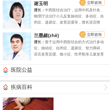
缓、遗尿症等疾病上疗效显著。
立即咨询
谢玉明
擅长：
中西医结合治疗，运用中药及针灸、
物理疗法治疗小儿反复抽动症、多动症、自
闭症、遗尿症、发育迟缓等，擅长语言障
碍、学习困难、智力低下等疾病的诊断评估
和干预治疗。
立即咨询
兰墨赭(zhě)
擅长：
善于运用中西医结合的方式治疗多动
症、抽动症、自闭症、遗尿症、智力障碍、
语言发育迟缓、矮小症、性早熟等儿童发育
行为疾病和内分泌疾病。同时对由此引起的
儿童注意力不集中、学习困难、脾气暴躁、
医院公益
性格自卑等亦有丰富的临床诊疗经验。
疾病百科