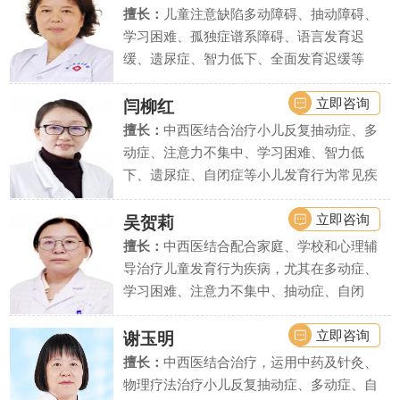
擅长：
儿童注意缺陷多动障碍、抽动障碍、
学习困难、孤独症谱系障碍、语言发育迟
缓、遗尿症、智力低下、全面发育迟缓等
立即咨询
闫柳红
擅长：
中西医结合治疗小儿反复抽动症、多
动症、注意力不集中、学习困难、智力低
下、遗尿症、自闭症等小儿发育行为常见疾
病、疑难疾病的诊治.
立即咨询
吴贺莉
擅长：
中西医结合配合家庭、学校和心理辅
导治疗儿童发育行为疾病，尤其在多动症、
学习困难、注意力不集中、抽动症、自闭
症、语言发育迟缓、智力低下、精神发育迟
缓、遗尿症等疾病上疗效显著。
立即咨询
谢玉明
擅长：
中西医结合治疗，运用中药及针灸、
物理疗法治疗小儿反复抽动症、多动症、自