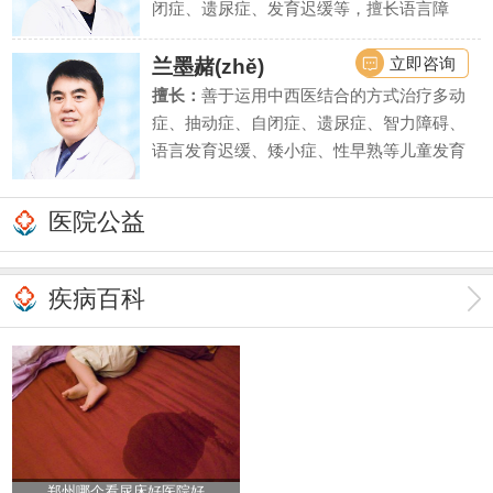
闭症、遗尿症、发育迟缓等，擅长语言障
碍、学习困难、智力低下等疾病的诊断评估
和干预治疗。
立即咨询
兰墨赭(zhě)
擅长：
善于运用中西医结合的方式治疗多动
症、抽动症、自闭症、遗尿症、智力障碍、
语言发育迟缓、矮小症、性早熟等儿童发育
行为疾病和内分泌疾病。同时对由此引起的
儿童注意力不集中、学习困难、脾气暴躁、
医院公益
性格自卑等亦有丰富的临床诊疗经验。
疾病百科
郑州哪个看尿床好医院好