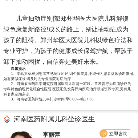
儿童抽动症别慌!郑州华医大医院儿科解锁
绿色康复新路径!成长的路上，别让抽动症成为
孩子的阻碍。郑州华医大医院儿科以绿色疗法和
专业守护，为孩子的健康成长保驾护航，帮孩子
卸下抽动困扰，自信奔赴美好未来。
温馨提示
:
1、本站文章根据患者常见病症所述,因个体差异,不能作为患者临床诊断依据.
如有类似症状,请及时去专业医院对症治疗.
2、河南省医药科学研究院附属医院儿科是一家以儿童发育行为疾病诊疗为
专科特色的现代化综合性医院,医院汇集发育行为疾病治疗领域资深专家,另有儿
科名家定期亲诊.
3、河南省医药附院儿科门诊时间:早8:00—晚17:30
河南医药附属儿科坐诊医生
立即咨询
李丽萍