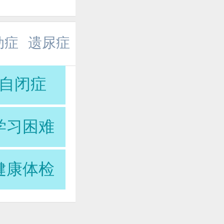
动症
遗尿症
自闭症
学习困难
健康体检