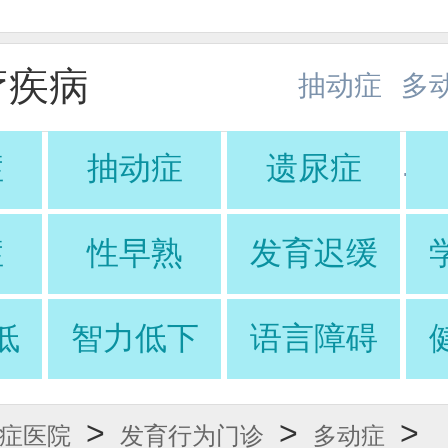
疗疾病
抽动症
多
症
抽动症
遗尿症
·
·
症
性早熟
发育迟缓
低
智力低下
语言障碍
>
>
>
症医院
发育行为门诊
多动症