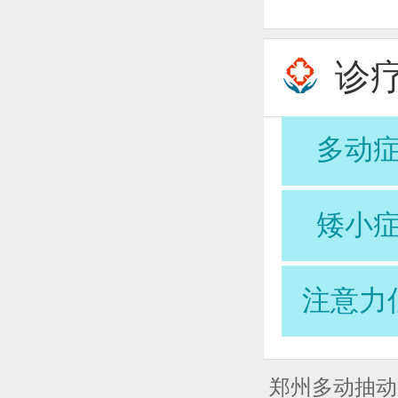
诊
多动
矮小
注意力
郑州多动抽动