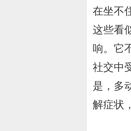
在坐不
这些看
响。它
社交中
是，多
解症状