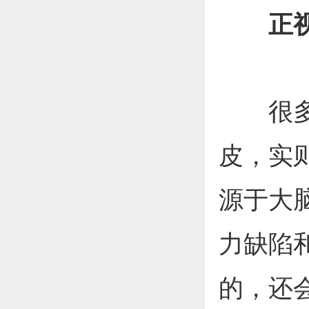
正
很多人
皮，实
源于大
力缺陷
的，还