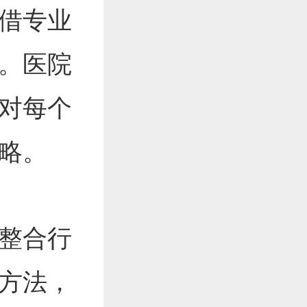
借专业
。医院
对每个
略。
整合行
方法，