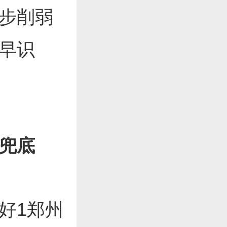
步削弱
早识
兜底
好1郑州