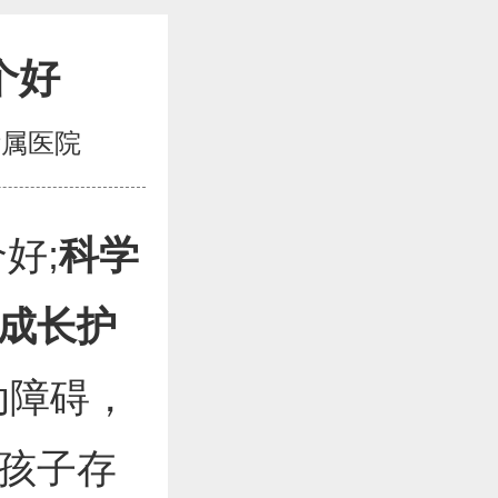
个好
附属医院
好;
科学
成长护
动障碍，
孩子存