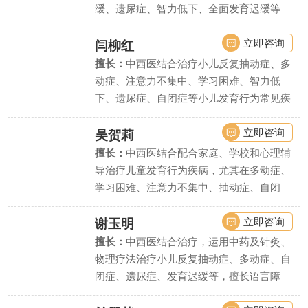
缓、遗尿症、智力低下、全面发育迟缓等
立即咨询
闫柳红
擅长：
中西医结合治疗小儿反复抽动症、多
动症、注意力不集中、学习困难、智力低
下、遗尿症、自闭症等小儿发育行为常见疾
病、疑难疾病的诊治.
立即咨询
吴贺莉
擅长：
中西医结合配合家庭、学校和心理辅
导治疗儿童发育行为疾病，尤其在多动症、
学习困难、注意力不集中、抽动症、自闭
症、语言发育迟缓、智力低下、精神发育迟
缓、遗尿症等疾病上疗效显著。
立即咨询
谢玉明
擅长：
中西医结合治疗，运用中药及针灸、
物理疗法治疗小儿反复抽动症、多动症、自
闭症、遗尿症、发育迟缓等，擅长语言障
碍、学习困难、智力低下等疾病的诊断评估