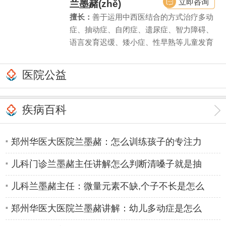
和干预治疗。
立即咨询
兰墨赭(zhě)
擅长：
善于运用中西医结合的方式治疗多动
症、抽动症、自闭症、遗尿症、智力障碍、
语言发育迟缓、矮小症、性早熟等儿童发育
行为疾病和内分泌疾病。同时对由此引起的
儿童注意力不集中、学习困难、脾气暴躁、
医院公益
性格自卑等亦有丰富的临床诊疗经验。
疾病百科
郑州哪个看尿床好医院好
郑州华医大医院兰墨赭：怎么训练孩子的专注力
儿科门诊兰墨赭主任讲解怎么判断清嗓子就是抽
儿科兰墨赭主任：微量元素不缺,个子不长是怎么
郑州华医大医院兰墨赭讲解：幼儿多动症是怎么