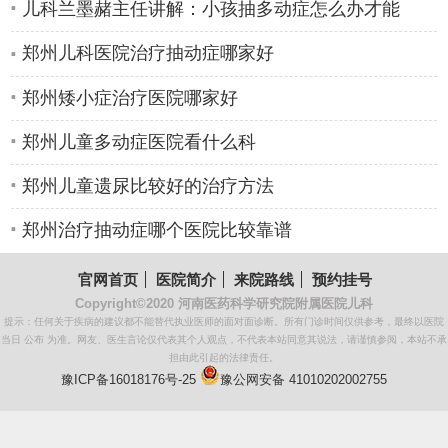
儿科兰墨赭主任讲解：小孩抽多动症怎么办才能
郑州儿科医院治疗抽动症哪家好
郑州矮小症治疗医院哪家好
郑州儿童多动症医院看什么科
郑州儿童遗尿比较好的治疗方法
郑州治疗抽动症哪个医院比较靠谱
官网首页
医院简介
来院路线
预约挂号
Copyright©2020
河南医药科学研究院附属医院儿科
提示：任何关于疾病的建议都不能替代执业医师的面对面诊断。所有门诊时间仅供参考，最终以医院
当日 公布 为准。网友、医生言论仅代表其个人观点，不代表本站同意其说法，请谨慎参阅，本站不承
担由此引起的法律责任。
豫ICP备16018176号-25
豫公网安备 41010202002755