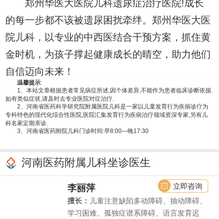
郑州华医大医院儿科遗尿症治疗医院!成长
的每一步都不该被遗尿困扰牵绊。郑州华医大医
院儿科，以专业的中西医结合干预方案，抓住黄
金时机，为孩子撑起健康成长的晴空，助力他们
自信迈向未来！
温馨提示
:
1、本站文章根据患者常见病症所述,因个体差异,不能作为患者临床诊断依据.
如有类似症状,请及时去专业医院对症治疗.
2、河南省医药科学研究院附属医院儿科是一家以儿童发育行为疾病诊疗为
专科特色的现代化综合性医院,医院汇集发育行为疾病治疗领域资深专家,另有儿
科名家定期亲诊.
3、河南省医药附院儿科门诊时间:早8:00—晚17:30
河南医药附属儿科坐诊医生
立即咨询
李丽萍
擅长：
儿童注意缺陷多动障碍、抽动障碍、
学习困难、孤独症谱系障碍、语言发育迟