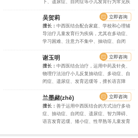
下、遗尿症、自闭症等小儿发育行为常见疾
病、疑难疾病的诊治.
立即咨询
吴贺莉
擅长：
中西医结合配合家庭、学校和心理辅
导治疗儿童发育行为疾病，尤其在多动症、
学习困难、注意力不集中、抽动症、自闭
症、语言发育迟缓、智力低下、精神发育迟
缓、遗尿症等疾病上疗效显著。
立即咨询
谢玉明
擅长：
中西医结合治疗，运用中药及针灸、
物理疗法治疗小儿反复抽动症、多动症、自
闭症、遗尿症、发育迟缓等，擅长语言障
碍、学习困难、智力低下等疾病的诊断评估
和干预治疗。
立即咨询
兰墨赭(zhě)
擅长：
善于运用中西医结合的方式治疗多动
症、抽动症、自闭症、遗尿症、智力障碍、
语言发育迟缓、矮小症、性早熟等儿童发育
行为疾病和内分泌疾病。同时对由此引起的
儿童注意力不集中、学习困难、脾气暴躁、