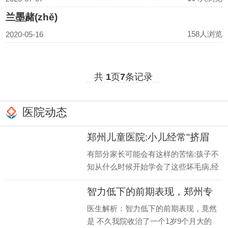
兰墨赭(zhě)
158人浏览
2020-05-16
共
1
页
7
条记录
医院动态
郑州儿童医院:小儿经常"挤眉
有部分家长可能会有这样的苦恼:孩子不
知从什么时候开始学会了这些坏毛病,经
常会莫名其妙地做出频繁眨眼、歪头、
智力低下的前期表现，郑州专
点头、
治儿
医生解析：智力低下的前期表现，竟然
是 不久我院收治了一个1岁9个月大的