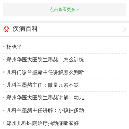
宝宝,不能抬头,头歪向一侧不能主动翻
点击查看更多＞
身,全身肌张
疾病百科
郑州哪个看尿床好医院好
杨晓平
郑州华医大医院兰墨赭：怎么训练
儿科门诊兰墨赭主任讲解怎么判断
儿科兰墨赭主任：微量元素不缺
郑州华医大医院兰墨赭讲解：幼儿
儿科兰墨赭主任讲解：小孩抽多动
郑州儿科医院治疗抽动症哪家好