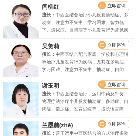
立即咨询
闫柳红
擅长：
中西医结合治疗小儿反复抽动症、多
动症、注意力不集中、学习困难、智力低
下、遗尿症、自闭症等小儿发育行为常见疾
病、疑难疾病的诊治.
立即咨询
吴贺莉
擅长：
中西医结合配合家庭、学校和心理辅
导治疗儿童发育行为疾病，尤其在多动症、
学习困难、注意力不集中、抽动症、自闭
症、语言发育迟缓、智力低下、精神发育迟
缓、遗尿症等疾病上疗效显著。
立即咨询
谢玉明
擅长：
中西医结合治疗，运用中药及针灸、
物理疗法治疗小儿反复抽动症、多动症、自
闭症、遗尿症、发育迟缓等，擅长语言障
碍、学习困难、智力低下等疾病的诊断评估
和干预治疗。
立即咨询
兰墨赭(zhě)
擅长：
善于运用中西医结合的方式治疗多动