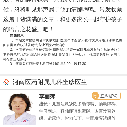
候，终将听见那声属于他的清脆啼鸣。转发收藏
这篇干货满满的文章，和更多家长一起守护孩子
的语言之花盛开吧！
温馨提示
:
1、本站文章根据患者常见病症所述,因个体差异,不能作为患者临床诊断依据.
如有类似症状,请及时去专业医院对症治疗.
2、河南省医药科学研究院附属医院儿科是一家以儿童发育行为疾病诊疗为
专科特色的现代化综合性医院,医院汇集发育行为疾病治疗领域资深专家,另有儿
科名家定期亲诊.
3、河南省医药附院儿科门诊时间:早8:00—晚17:30
河南医药附属儿科坐诊医生
立即咨询
李丽萍
擅长：
儿童注意缺陷多动障碍、抽动障碍、
学习困难、孤独症谱系障碍、语言发育迟
缓、遗尿症、智力低下、全面发育迟缓等